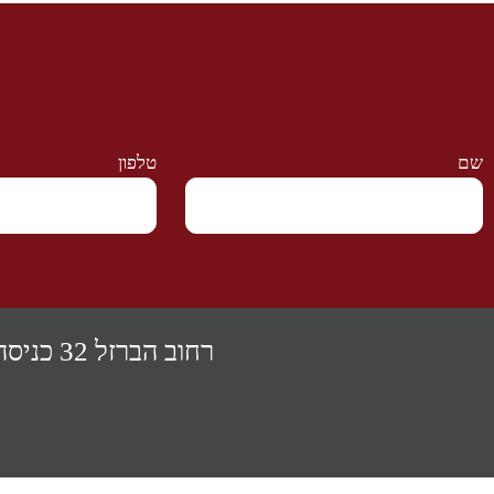
שם
טלפון
רחוב הברזל 32 כניסה B קומה ב' , תל- אביב |