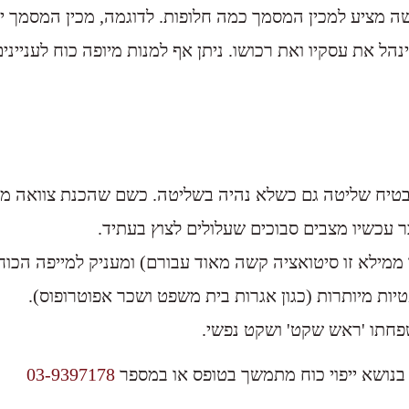
שה מציע למכין המסמך כמה חלופות. לדוגמה, מכין המסמך יכ
נהל את עסקיו ואת רכושו. ניתן אף למנות מיופה כוח לענייני
הבטיח שליטה גם כשלא נהיה בשליטה. כשם שהכנת צוואה מס
ר עכשיו מצבים סבוכים שעלולים לצוץ בעתיד.
 ממילא זו סיטואציה קשה מאוד עבורם) ומעניק למייפה הכוח
טיות מיותרות (כגון אגרות בית משפט ושכר אפוטרופוס).
משפחתו 'ראש שקט' ושקט נפשי.
 בנושא ייפוי כוח מתמשך בטופס או במספר
03-9397178